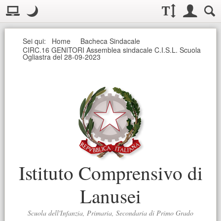
Visualizzazione:
Casella deg
Layout normale. Passa alla modalità desktop
Modo notte
.
Modo notte: questa modalità imposta un basso contrasto. Aumenta
Dimensioni testo:
Accesso uten
Ricerc
Seguici
Sei qui:
Home
Bacheca Sindacale
CIRC.16 GENITORI Assemblea sindacale C.I.S.L. Scuola
Ogliastra del 28-09-2023
Istituto Comprensivo di
Lanusei
Scuola dell'Infanzia, Primaria, Secondaria di Primo Grado